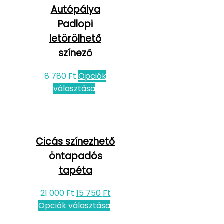
Autópálya
Padlopi
letörölhető
színező
8 780
Ft
Opciók
választása
Cicás színezhető
öntapadós
tapéta
21 000
Ft
15 750
Ft
Opciók választása