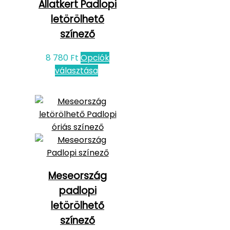
Állatkert Padlopi
letörölhető
színező
8 780
Ft
Opciók
választása
Meseország
padlopi
letörölhető
színező