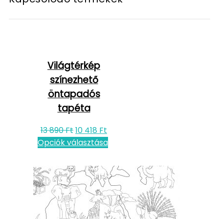
Világtérkép
színezhető
öntapadós
tapéta
13 890
Ft
10 418
Ft
Opciók választása