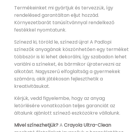
Termékeinket mi gyártjuk és tervezzük, így
rendelésed garantáltan eljut hozzád.
Környezetbarát tanúsítvánnyal rendelkező
festékkel nyomtatunk.
Színezd ki, töröld le, színezd újra! A Padlopi
színezők anyagának köszönhetően egy terméket
többször is ki lehet dekorálni, így szabadon lehet
variálni a színeket, és bármikor újratervezni az
alkotást. Nagyszerű elfoglaltság a gyermekek
számára, akik játékosan fejleszthetik a
kreativitásukat.
Kérjük, vedd figyelembe, hogy az anyag
letörlésére vonatkozóan teljes garanciát az
általunk ajánlott színező eszközökre vállalunk.
Mivel színezhetjük?
A
Crayola Ultra-Clean