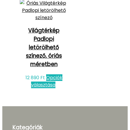
Világtérkép
Padlopi
letörölhető
színező, óriás
méretben
12 890
Ft
Opciók
választása
Kategóriák