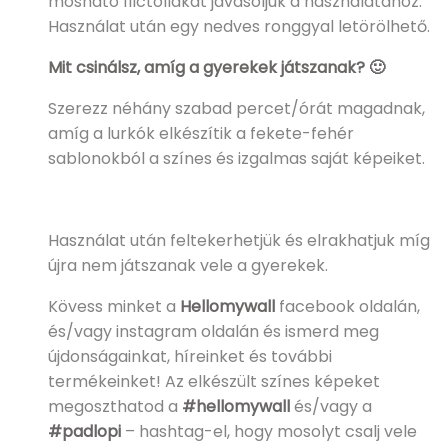
mosható filctollakat javasoljuk a használatához.
Használat után egy nedves ronggyal letörölhető.
Mit csinálsz, amíg a gyerekek játszanak? 🙂
Szerezz néhány szabad percet/órát magadnak,
amíg a lurkók elkészítik a fekete-fehér
sablonokból a színes és izgalmas saját képeiket.
Használat után feltekerhetjük és elrakhatjuk míg
újra nem játszanak vele a gyerekek.
Kövess minket a
Hellomywall
facebook oldalán,
és/vagy instagram oldalán és ismerd meg
újdonságainkat, híreinket és további
termékeinket! Az elkészült színes képeket
megoszthatod a
#hellomywall
és/vagy a
#padlopi
– hashtag-el, hogy mosolyt csalj vele