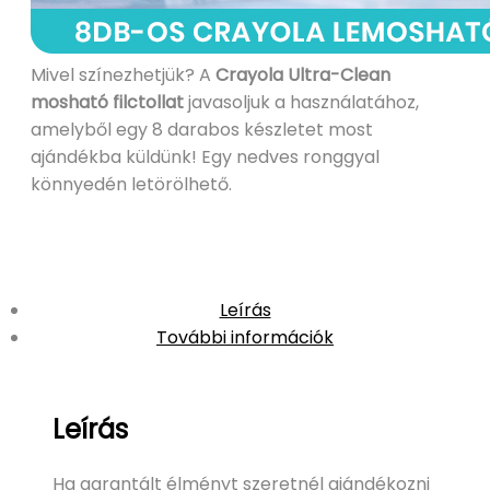
Mivel színezhetjük? A
Crayola Ultra-Clean
mosható filctollat
javasoljuk a használatához,
amelyből egy 8 darabos készletet most
ajándékba küldünk! Egy nedves ronggyal
könnyedén letörölhető.
Leírás
További információk
Leírás
Ha garantált élményt szeretnél ajándékozni