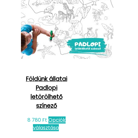
Földünk állatai
Padlopi
letörölhető
színező
8 780
Ft
Opciók
választása