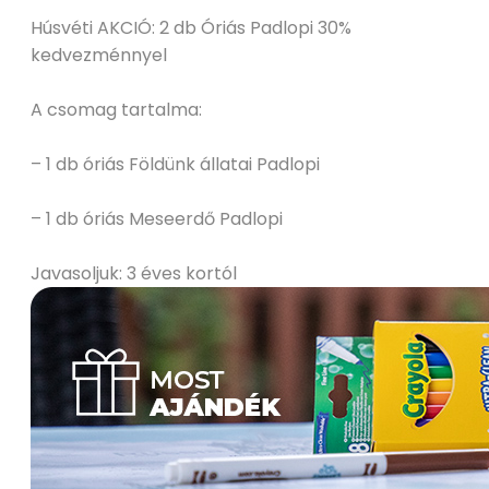
Húsvéti AKCIÓ: 2 db Óriás Padlopi 30%
kedvezménnyel
A csomag tartalma:
– 1 db óriás Földünk állatai Padlopi
– 1 db óriás Meseerdő Padlopi
Javasoljuk: 3 éves kortól