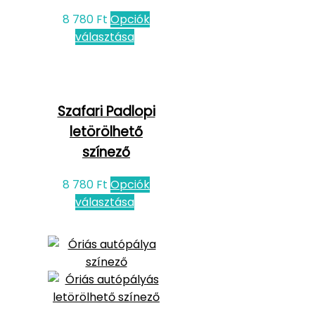
8 780
Ft
Opciók
választása
Szafari Padlopi
letörölhető
színező
8 780
Ft
Opciók
választása