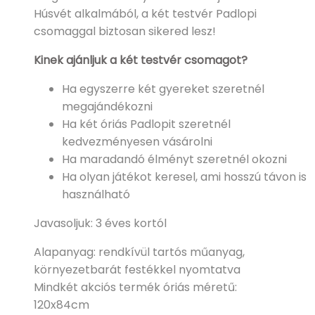
Húsvét alkalmából, a két testvér Padlopi
csomaggal biztosan sikered lesz!
Kinek ajánljuk a két testvér csomagot?
Ha egyszerre két gyereket szeretnél
megajándékozni
Ha két óriás Padlopit szeretnél
kedvezményesen vásárolni
Ha maradandó élményt szeretnél okozni
Ha olyan játékot keresel, ami hosszú távon is
használható
Javasoljuk: 3 éves kortól
Alapanyag: rendkívül tartós műanyag,
környezetbarát festékkel nyomtatva
Mindkét akciós termék óriás méretű:
120x84cm