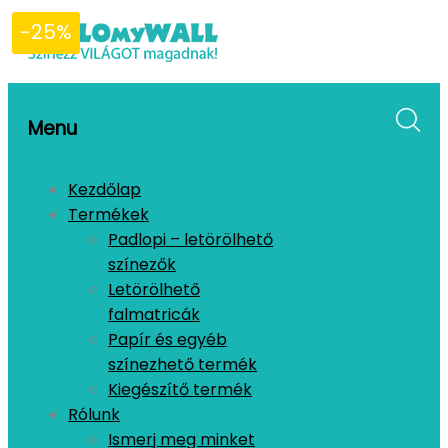
-25%
-25%
-25%
Menu
Kezdőlap
Termékek
Padlopi – letörölhető
színezők
Letörölhető
falmatricák
Papír és egyéb
színezhető termék
Kiegészítő termék
Rólunk
Ismerj meg minket