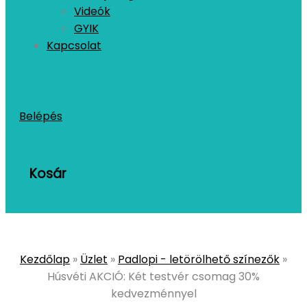
Videók
GYIK
Kapcsolat
Belépés
Kosár
Kezdőlap
»
Üzlet
»
Padlopi - letörölhető színezők
»
Húsvéti AKCIÓ: Két testvér csomag 30%
kedvezménnyel