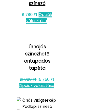
színező
8 780
Ft
Opciók
választása
Űrhajós
színezhető
öntapadós
tapéta
21 000
Ft
15 750
Ft
Opciók választása