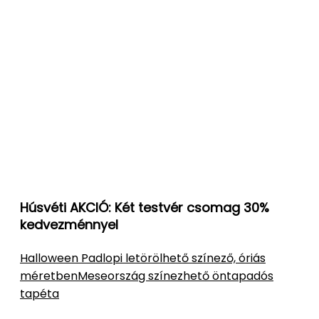
Húsvéti AKCIÓ: Két testvér csomag 30%
kedvezménnyel
Halloween Padlopi letörölhető színező, óriás
méretben
Meseország színezhető öntapadós
tapéta