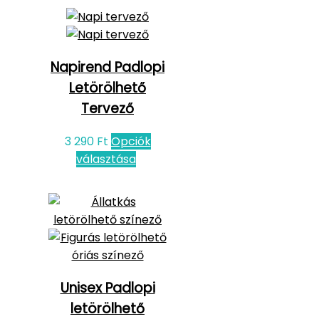
Napirend Padlopi
Letörölhető
Tervező
3 290
Ft
Opciók
választása
Unisex Padlopi
letörölhető