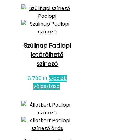
Szülinap Padlopi
letörölhető
színező
8 780
Ft
Opciók
választása