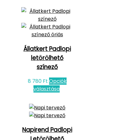
Állatkert Padlopi
letörölhető
színező
8 780
Ft
Opciók
választása
Napirend Padlopi
Letörölhető