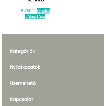
8 780
Ft
Opciók
választása
Kategóriák
Nyilatkozatok
Üzemeltető
Kapcsolat