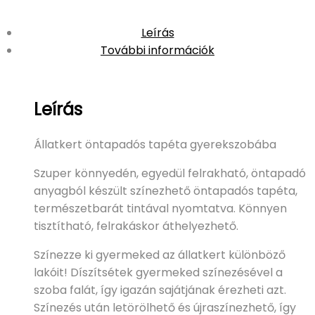
Leírás
További információk
Leírás
Állatkert öntapadós tapéta gyerekszobába
Szuper könnyedén, egyedül felrakható, öntapadó
anyagból készült színezhető öntapadós tapéta,
természetbarát tintával nyomtatva. Könnyen
tisztítható, felrakáskor áthelyezhető.
Színezze ki gyermeked az állatkert különböző
lakóit! Díszítsétek gyermeked színezésével a
szoba falát, így igazán sajátjának érezheti azt.
Színezés után letörölhető és újraszínezhető, így