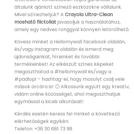
általunk ajánlott színező eszközökre vállalunk.
Mivel színezhetjük? A
Crayola Ultra-Clean
mosható filctollat
javasoljuk a használatához,
amely egy nedves ronggyal könnyen letörölhető.
Kövess minket a Hellomywall facebook oldalán,
és/vagy instagram oldalán és ismerd meg
újdonságainkat, híreinket és további
termékeinket! Az elkészült színes képeket
megoszthatod a #hellomywall és/vagy a
#padlopi – hashtag-el, hogy mosolyt csalj vele
mások arcára is! 🙂 Alkossunk együtt egy kreatív,
vidám online közösséget, ahol megoszthatjuk
egymással a kicsik alkotásait!
Kérdés esetén keress fel minket a következő
elérhetőségek egyikén:
Telefon: +36 30 681 73 98