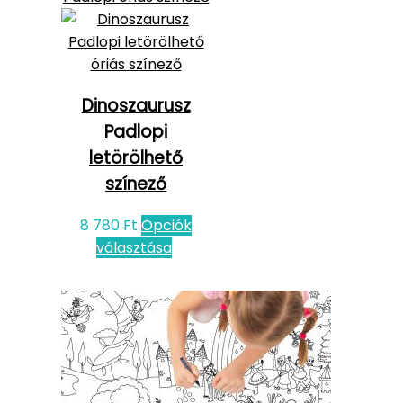
Dinoszaurusz
Padlopi
letörölhető
színező
8 780
Ft
Opciók
választása