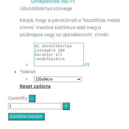
ünnepeltnek
990 Ft
Üdvözlőkártya szövege
Kérjük, hogy a pénztárnál a "Kiszállítás másik
címre" mezőre kattintva add meg a
szülinapos vagy az ajándékozott címét.
Ft
*
Méret
Reset options
Quantity
Kosárba teszem