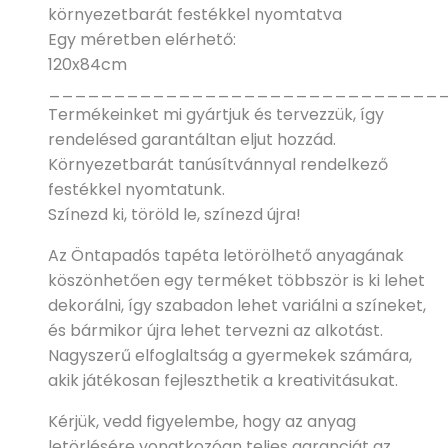
környezetbarát festékkel nyomtatva
Egy méretben elérhető:
120x84cm
______________________________
Termékeinket mi gyártjuk és tervezzük, így
rendelésed garantáltan eljut hozzád.
Környezetbarát tanúsítvánnyal rendelkező
festékkel nyomtatunk.
Színezd ki, töröld le, színezd újra!
Az Öntapadós tapéta letörölhető anyagának
köszönhetően egy terméket többször is ki lehet
dekorálni, így szabadon lehet variálni a színeket,
és bármikor újra lehet tervezni az alkotást.
Nagyszerű elfoglaltság a gyermekek számára,
akik játékosan fejleszthetik a kreativitásukat.
Kérjük, vedd figyelembe, hogy az anyag
letörlésére vonatkozóan teljes garanciát az