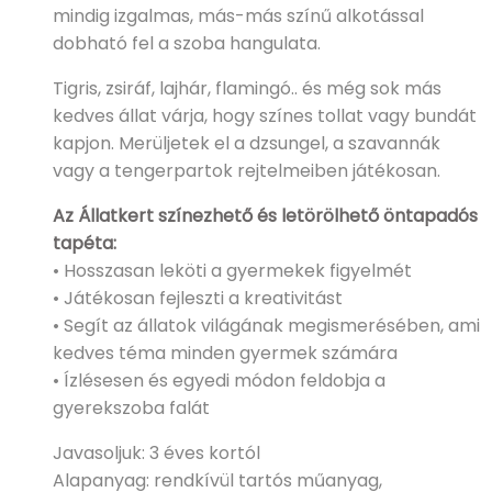
mindig izgalmas, más-más színű alkotással
dobható fel a szoba hangulata.
Tigris, zsiráf, lajhár, flamingó.. és még sok más
kedves állat várja, hogy színes tollat vagy bundát
kapjon. Merüljetek el a dzsungel, a szavannák
vagy a tengerpartok rejtelmeiben játékosan.
Az Állatkert színezhető és letörölhető öntapadós
tapéta:
• Hosszasan leköti a gyermekek figyelmét
• Játékosan fejleszti a kreativitást
• Segít az állatok világának megismerésében, ami
kedves téma minden gyermek számára
• Ízlésesen és egyedi módon feldobja a
gyerekszoba falát
Javasoljuk: 3 éves kortól
Alapanyag: rendkívül tartós műanyag,