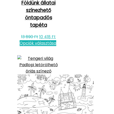
Földünk állatai
színezhető
öntapadós
tapéta
13 890
Ft
10 418
Ft
Opciók választása