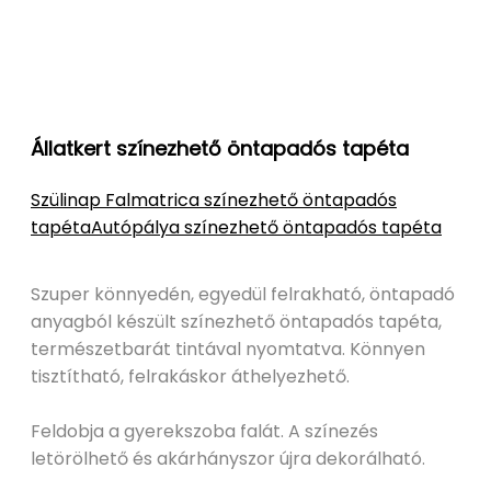
Állatkert színezhető öntapadós tapéta
Szülinap Falmatrica színezhető öntapadós
tapéta
Autópálya színezhető öntapadós tapéta
Szuper könnyedén, egyedül felrakható, öntapadó
anyagból készült színezhető öntapadós tapéta,
természetbarát tintával nyomtatva. Könnyen
tisztítható, felrakáskor áthelyezhető.
Feldobja a gyerekszoba falát. A színezés
letörölhető és akárhányszor újra dekorálható.