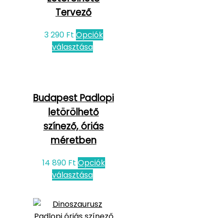
Tervező
3 290
Ft
Opciók
választása
Budapest Padlopi
letörölhető
színező, óriás
méretben
14 890
Ft
Opciók
választása