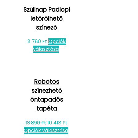
Szülinap Padlopi
letörölhető
színező
8 780
Ft
Opciók
választása
Robotos
színezhető
öntapadós
tapéta
13 890
Ft
10 418
Ft
Opciók választása