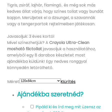
Tigris, zsiráf, lajhár, flamingó.. és még sok más
kedves állat várja, hogy színes tollat vagy bundát
kapjon. Merüljetek el a dzsungel, a szavannák
vagy a tengerpartok rejtelmeiben játékosan.
Javasoljuk: 3 éves kortól
Mivel színezhetjük? A
Crayola Ultra-Clean
mosható filctollat
javasoljuk a használatához,
amelyből egy 8 darabos készletet most
ajándékba küldünk! Egy nedves ronggyal
könnyedén letörölhető.
Méret
Kiürítés
Ajándékba szeretnéd?
Pipáld ki és írd meg mit üzensz az