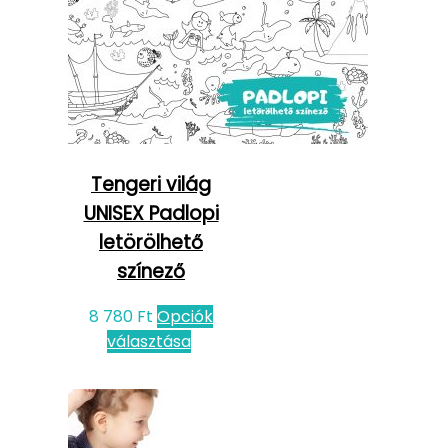
Tengeri világ
UNISEX Padlopi
letörölhető
színező
8 780
Ft
Opciók
választása