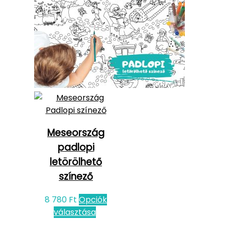
Meseország
padlopi
letörölhető
színező
8 780
Ft
Opciók
választása