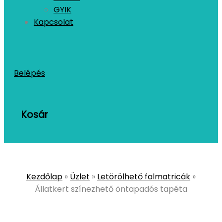
GYIK
Kapcsolat
Belépés
Kosár
Kezdőlap
»
Üzlet
»
Letörölhető falmatricák
»
Állatkert színezhető öntapadós tapéta