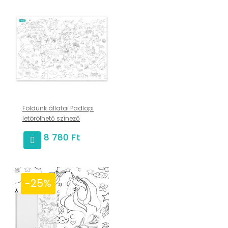
Földünk állatai Padlopi
letörölhető színező
8 780
Ft
-25%