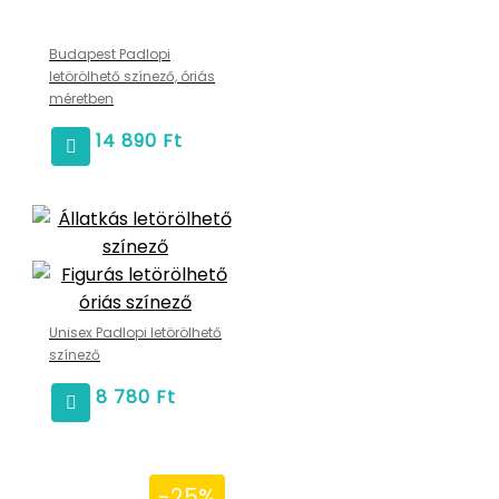
Budapest Padlopi
letörölhető színező, óriás
méretben
14 890
Ft
Unisex Padlopi letörölhető
színező
8 780
Ft
-25%