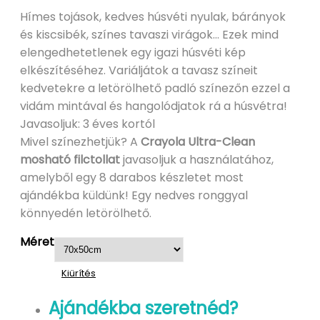
Hímes tojások, kedves húsvéti nyulak, bárányok
és kiscsibék, színes tavaszi virágok… Ezek mind
elengedhetetlenek egy igazi húsvéti kép
elkészítéséhez. Variáljátok a tavasz színeit
kedvetekre a letörölhető padló színezőn ezzel a
vidám mintával és hangolódjatok rá a húsvétra!
Javasoljuk: 3 éves kortól
Mivel színezhetjük? A
Crayola Ultra-Clean
mosható filctollat
javasoljuk a használatához,
amelyből egy 8 darabos készletet most
ajándékba küldünk! Egy nedves ronggyal
könnyedén letörölhető.
Méret
Kiürítés
Ajándékba szeretnéd?