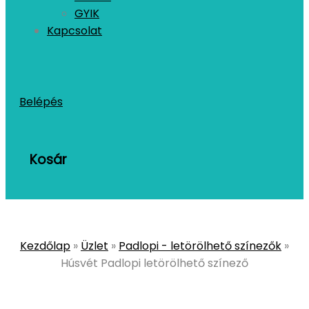
GYIK
Kapcsolat
Belépés
Kosár
Kezdőlap
»
Üzlet
»
Padlopi - letörölhető színezők
»
Húsvét Padlopi letörölhető színező