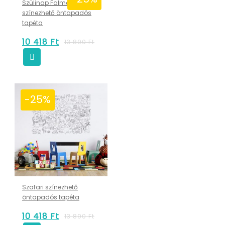
Szülinap Falmatrica
színezhető öntapadós
tapéta
10 418
Ft
13 890
Ft
-25%
Szafari színezhető
öntapadós tapéta
10 418
Ft
13 890
Ft