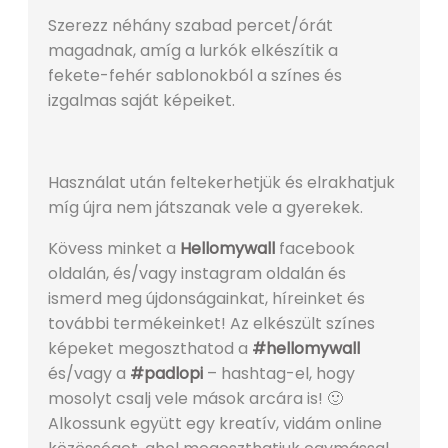
Szerezz néhány szabad percet/órát
magadnak, amíg a lurkók elkészítik a
fekete-fehér sablonokból a színes és
izgalmas saját képeiket.
Használat után feltekerhetjük és elrakhatjuk
míg újra nem játszanak vele a gyerekek.
Kövess minket a
Hellomywall
facebook
oldalán, és/vagy instagram oldalán és
ismerd meg újdonságainkat, híreinket és
további termékeinket! Az elkészült színes
képeket megoszthatod a
#hellomywall
és/vagy a
#padlopi
– hashtag-el, hogy
mosolyt csalj vele mások arcára is! 🙂
Alkossunk együtt egy kreatív, vidám online