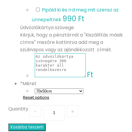
Pipáld ki és írd meg mit üzensz az
990 Ft
ünnepeltnek
Üdvözlőkártya szövege
Kérjük, hogy a pénztárnál a "Kiszállítás másik
címre" mezőre kattintva add meg a
szülinapos vagy az ajándékozott címét.
Ft
*
Méret
Reset options
Quantity
Kosárba teszem