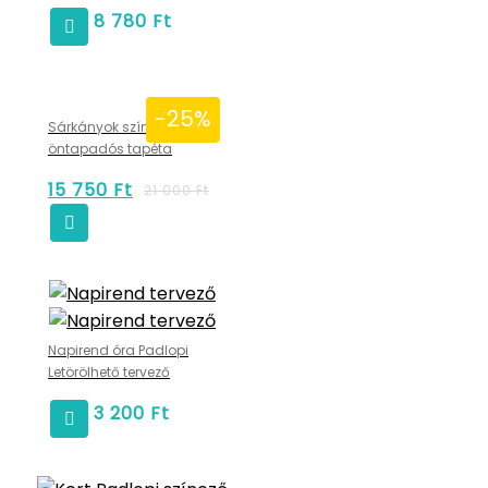
8 780
Ft
-25%
Sárkányok színezhető
öntapadós tapéta
15 750
Ft
21 000
Ft
Napirend óra Padlopi
Letörölhető tervező
3 200
Ft