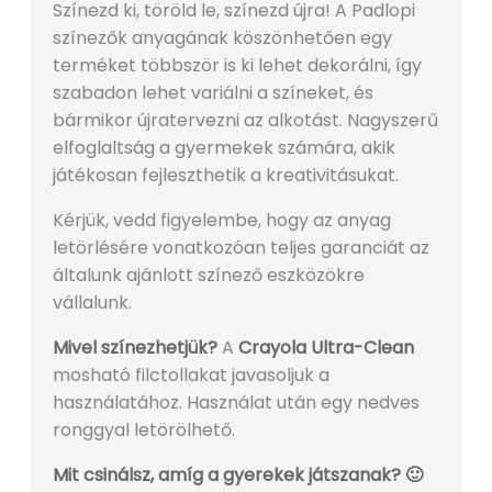
Színezd ki, töröld le, színezd újra! A Padlopi
színezők anyagának köszönhetően egy
terméket többször is ki lehet dekorálni, így
szabadon lehet variálni a színeket, és
bármikor újratervezni az alkotást. Nagyszerű
elfoglaltság a gyermekek számára, akik
játékosan fejleszthetik a kreativitásukat.
Kérjük, vedd figyelembe, hogy az anyag
letörlésére vonatkozóan teljes garanciát az
általunk ajánlott színező eszközökre
vállalunk.
Mivel színezhetjük?
A
Crayola Ultra-Clean
mosható filctollakat javasoljuk a
használatához. Használat után egy nedves
ronggyal letörölhető.
Mit csinálsz, amíg a gyerekek játszanak? 🙂