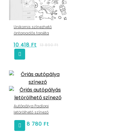
Unikornis színezhető
öntapadós tapéta
10 418
Ft
13 890
Ft
Autópálya Padlopi
letörölhető színező
8 780
Ft