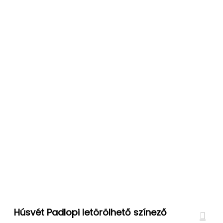
Húsvét Padlopi letörölhető színező