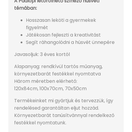
A Padlopi letörölhető színező húsvéti
témában:
Hosszasan leköti a gyermekek
figyelmét
Játékosan fejleszti a kreativitást
Segít ráhangolódni a húsvét ünnepére
Javasoljuk: 3 éves kortól
Alapanyag: rendkívül tartós műanyag,
környezetbarát festékkel nyomtatva
Három méretben elérhető:
120x84cm, 100x70cm, 70x50cm
Termékeinket mi gyártjuk és tervezzük, így
rendelésed garantáltan eljut hozzád.
Környezetbarát tanúsítvánnyal rendelkező
festékkel nyomtatunk.