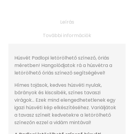
Leírás
További információk
Húsvét Padlopi letörölhető színező, óriás
méretben! Hangolódjatok rá a húsvétra a
letörölhető óriás színező segítségével!
Hímes tojások, kedves húsvéti nyulak,
bárányok és kiscsibék, színes tavaszi
virágok… Ezek mind elengedhetetlenek egy
igazi húsvéti kép elkészítéséhez. Variáljátok
a tavasz színeit kedvetekre a letörölhető
színezőn ezzel a vidám mintával!