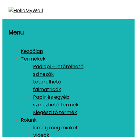
Menu
Kezdőlap
Termékek
Padlopi – letörölhető
színezők
Letörölhető
falmatricák
Papír és egyéb
színezhető termék
Kiegészítő termék
Rólunk
Ismerj meg minket
Videók