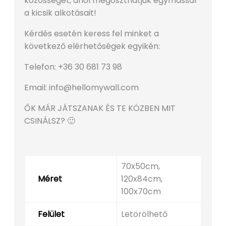
közösséget, ahol megoszthatjuk egymással
a kicsik alkotásait!
Kérdés esetén keress fel minket a
következő elérhetőségek egyikén:
Telefon: +36 30 681 73 98
Email: info@hellomywall.com
ŐK MÁR JÁTSZANAK ÉS TE KÖZBEN MIT
CSINÁLSZ? 🙂
70x50cm,
Méret
120x84cm,
100x70cm
Felület
Letörölhető